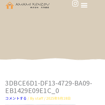
メ
I
内
ニ
n
容
ュ
s
を
ー
ス
t
キ
a
ッ
g
プ
r
a
m
3DBCE6D1-DF13-4729-BA09-
EB1429E09E1C_0
コメントする
/ By
staff
/
2025年9月18日