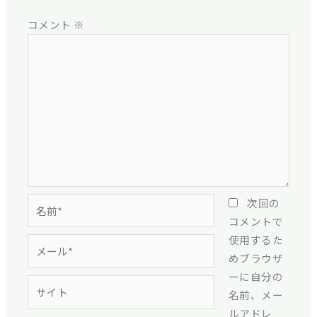
コメント
※
名
次回の
前
コメントで
*
使用するた
メ
めブラウザ
ー
ーに自分の
ル
サ
名前、メー
*
イ
ルアドレ