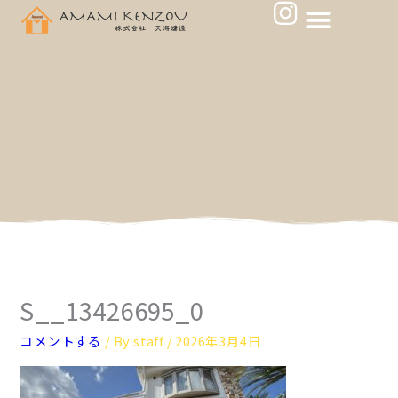
メ
I
内
ニ
n
容
ュ
s
を
ー
ス
t
キ
a
ッ
g
プ
r
a
m
S__13426695_0
コメントする
/ By
staff
/
2026年3月4日