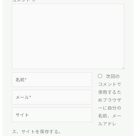
名
次回の
前
コメントで
*
使用するた
メ
めブラウザ
ー
ーに自分の
ル
サ
名前、メー
*
イ
ルアドレ
ト
ス、サイトを保存する。