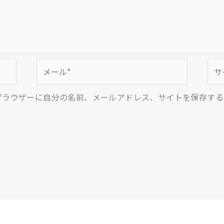
メ
サ
ー
イ
ル
ト
ブラウザーに自分の名前、メールアドレス、サイトを保存する
*