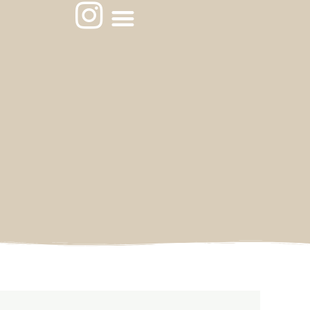
メ
I
ニ
n
ュ
ー
s
t
a
g
r
a
m