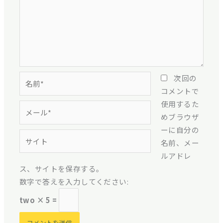
名
次回の
前
コメントで
*
使用するた
メ
めブラウザ
ー
ーに自分の
ル
サ
名前、メー
*
イ
ルアドレ
ト
ス、サイトを保存する。
数字で答えを入力してください:
two × 5 =