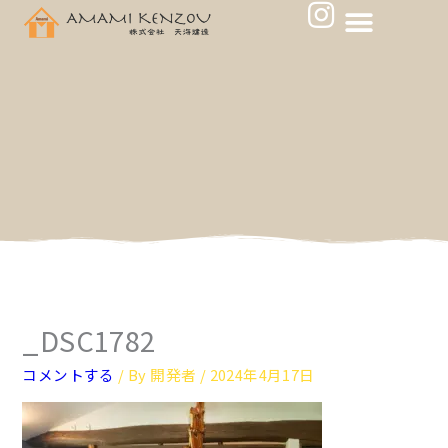
メ
I
内
ニ
n
容
ュ
s
を
ー
ス
t
キ
a
ッ
g
プ
r
a
m
_DSC1782
コメントする
/ By
開発者
/
2024年4月17日