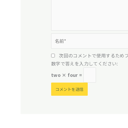
名
前
*
次回のコメントで使用するため
数字で答えを入力してください:
two × four =