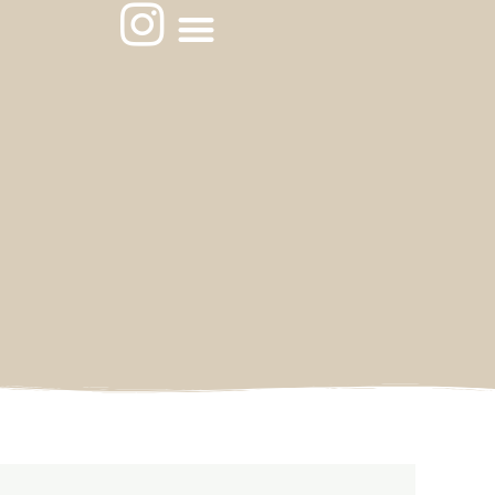
メ
I
ニ
n
ュ
ー
s
t
a
g
r
a
m