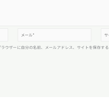
メ
サ
ー
イ
ル
ト
ブラウザーに自分の名前、メールアドレス、サイトを保存する
*