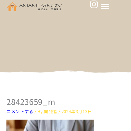
メ
I
内
ニ
n
容
ュ
s
を
ー
ス
t
キ
a
ッ
g
プ
r
a
m
28423659_m
コメントする
/ By
開発者
/
2024年3月13日