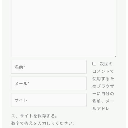
名
次回の
前
コメントで
*
使用するた
メ
めブラウザ
ー
ーに自分の
ル
サ
名前、メー
*
イ
ルアドレ
ト
ス、サイトを保存する。
数字で答えを入力してください: